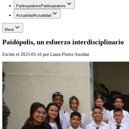
Paidospeakers
Paidospeakers
Actualidad
Actualidad
Menú
Paidópolis, un esfuerzo interdisciplinario
Escrito el
2025-05-16
por
Laura Florez Auxiliar