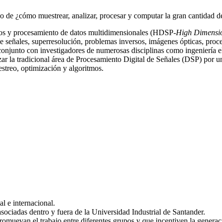
ido de ¿cómo muestrear, analizar, procesar y computar la gran cantidad 
tmos y procesamiento de datos multidimensionales (HDSP-
High Dimensio
e señales, superresolución, problemas inversos, imágenes ópticas, proc
junto con investigadores de numerosas disciplinas como ingeniería eléct
lazar la tradicional área de Procesamiento Digital de Señales (DSP) p
estreo, optimización y algoritmos.
al e internacional.
 asociadas dentro y fuera de la Universidad Industrial de Santander.
promuevan el trabajo entre diferentes grupos y que incentiven la genera