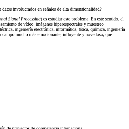
de datos involucrados en señales de alta dimensionalidad?
nal Signal Processing
) es estudiar este problema. En este sentido, el
esamiento de vídeo, imágenes hiperespectrales y muestreo
rica, ingeniería electrónica, informática, física, química, ingeniería
or un campo mucho más emocionante, influyente y novedoso, que
ción de proyectos de competencia internacional.